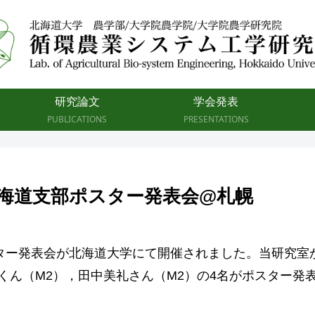
研究論文
学会発表
PUBLICATIONS
PRESENTATIONS
北海道支部ポスター発表会@札幌
会が北海道大学にて開催されました。当研究室からはSitty Nu
，河東政道くん（M2），田中美礼さん（M2）の4名がポスター